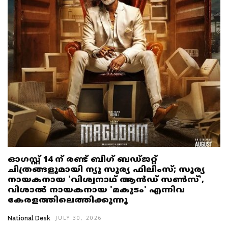
ഓഗസ്റ്റ് 14 ന് രണ്ട് ബിഗ് ബഡ്ജറ്റ്
ചിത്രങ്ങളുമായി ന്യൂ സൂര്യ ഫിലിംസ്; സൂര്യ
നായകനായ 'വിശ്വനാഥ് ആൻഡ് സൺസ്',
വിശാൽ നായകനായ 'മകുടം' എന്നിവ
കേരളത്തിലെത്തിക്കുന്നു
National Desk
JULY 30, 2026