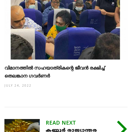
വിമാനത്തിൽ സഹയാത്രികന്റെ ജീവൻ രക്ഷിച്ച്
തെലങ്കാന ​ഗവർണർ
JULY 24, 2022
READ NEXT
കണ്ണൂര്‍ രാജ്യാന്തര