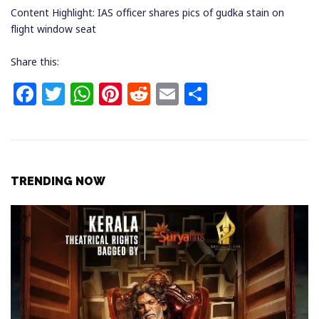
Content Highlight: IAS officer shares pics of gudka stain on
flight window seat
Share this:
F
T
W
Pi
R
E
S
a
w
h
n
e
m
h
c
itt
at
te
d
ai
ar
e
e
s
re
di
l
e
b
r
A
st
t
TRENDING NOW
o
p
o
p
k