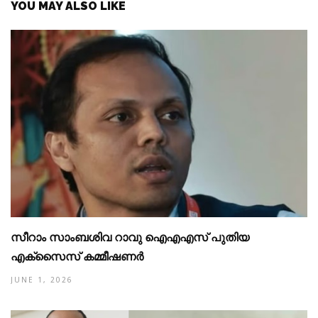
YOU MAY ALSO LIKE
സീറാം സാംബശിവ റാവു ഐഎഎസ് പുതിയ
എക്‌സൈസ് കമ്മീഷണര്‍
JUNE 1, 2026