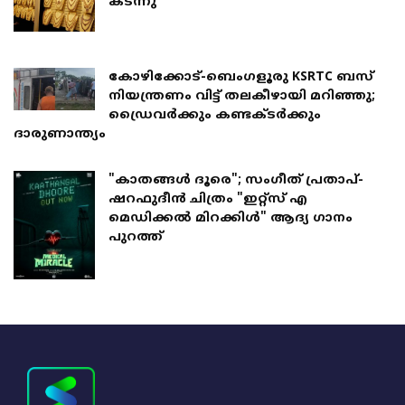
കടന്നു
കോഴിക്കോട്-ബെംഗളൂരു KSRTC ബസ്
നിയന്ത്രണം വിട്ട് തലകീഴായി മറിഞ്ഞു;
ഡ്രെെവർക്കും കണ്ടക്ടർക്കും
ദാരുണാന്ത്യം
"കാതങ്ങൾ ദൂരെ"; സംഗീത് പ്രതാപ്-
ഷറഫുദീൻ ചിത്രം "ഇറ്റ്സ് എ
മെഡിക്കൽ മിറക്കിൾ" ആദ്യ ഗാനം
പുറത്ത്