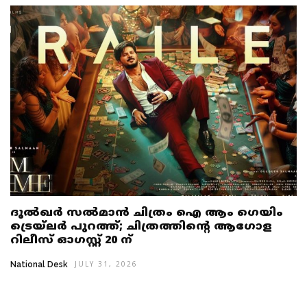
ദുൽഖർ സൽമാൻ ചിത്രം ഐ ആം ഗെയിം
ട്രെയ്‌ലർ പുറത്ത്; ചിത്രത്തിൻ്റെ ആഗോള
റിലീസ് ഓഗസ്റ്റ് 20 ന്
National Desk
JULY 31, 2026