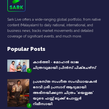
Sark Live offers a wide-ranging global portfolio, from native
content (Malayalam) to daily national, international, and
business news, tracks market movements and detailed
coverage of significant events, and much more.
Popular Posts
കാർത്തി - മോഹൻ രാജ
ചിത്രവുമായി പ്രിൻസ് പിക്ചേഴ്സ്
1
പ്രശസ്ത സംഗീത സംവിധായകൻ
ദേവി ശ്രീ പ്രസാദ് ആദ്യമായി
അഭിനയിക്കുന്ന ചിത്രം 'യെല്ലമ്മ’
യുടെ ഫസ്റ്റ് ലുക്ക് പോസ്റ്റർ
റിലീസായി
2