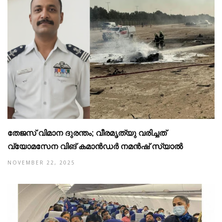
തേജസ് വിമാന ദുരന്തം; വീരമൃത്യു വരിച്ചത്
വ്യോമസേന വിങ് കമാൻഡർ നമൻഷ് സ്യാൽ
NOVEMBER 22, 2025