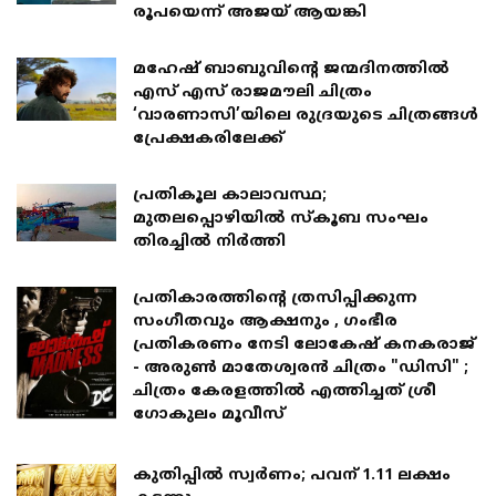
രൂപയെന്ന് അജയ് ആയങ്കി
മഹേഷ് ബാബുവിന്റെ ജന്മദിനത്തിൽ
എസ് എസ് രാജമൗലി ചിത്രം
‘വാരണാസി’യിലെ രുദ്രയുടെ ചിത്രങ്ങൾ
പ്രേക്ഷകരിലേക്ക്
പ്രതികൂല കാലാവസ്ഥ;
മുതലപ്പൊഴിയില്‍ സ്കൂബ സംഘം
തിരച്ചില്‍ നിര്‍ത്തി
പ്രതികാരത്തിന്റെ ത്രസിപ്പിക്കുന്ന
സംഗീതവും ആക്ഷനും , ഗംഭീര
പ്രതികരണം നേടി ലോകേഷ് കനകരാജ്
- അരുൺ മാതേശ്വരൻ ചിത്രം "ഡിസി" ;
ചിത്രം കേരളത്തിൽ എത്തിച്ചത് ശ്രീ
ഗോകുലം മൂവീസ്
കുതിപ്പിൽ സ്വർണം; പവന് 1.11 ലക്ഷം