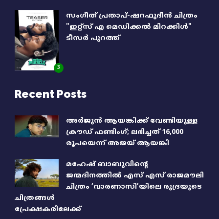
സംഗീത് പ്രതാപ്-ഷറഫുദീൻ ചിത്രം
"ഇറ്റ്സ് എ മെഡിക്കൽ മിറക്കിൾ"
ടീസർ പുറത്ത്
3
Recent Posts
അര്‍ജുന്‍ ആയങ്കിക്ക് വേണ്ടിയുള്ള
ക്രൗഡ് ഫണ്ടിംഗ്; ലഭിച്ചത് 16,000
രൂപയെന്ന് അജയ് ആയങ്കി
മഹേഷ് ബാബുവിന്റെ
ജന്മദിനത്തിൽ എസ് എസ് രാജമൗലി
ചിത്രം ‘വാരണാസി’യിലെ രുദ്രയുടെ
ചിത്രങ്ങൾ
പ്രേക്ഷകരിലേക്ക്