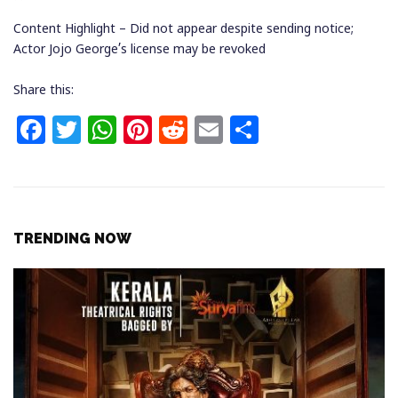
Content Highlight – Did not appear despite sending notice;
Actor Jojo George’s license may be revoked
Share this:
F
T
W
Pi
R
E
S
a
w
h
n
e
m
h
c
itt
at
te
d
ai
ar
e
e
s
re
di
l
e
b
r
A
st
t
TRENDING NOW
o
p
o
p
k