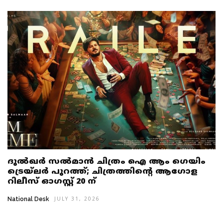
ദുൽഖർ സൽമാൻ ചിത്രം ഐ ആം ഗെയിം
ട്രെയ്‌ലർ പുറത്ത്; ചിത്രത്തിൻ്റെ ആഗോള
റിലീസ് ഓഗസ്റ്റ് 20 ന്
National Desk
JULY 31, 2026