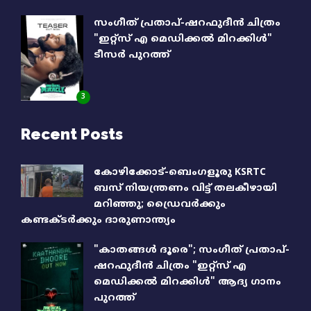
സംഗീത് പ്രതാപ്-ഷറഫുദീൻ ചിത്രം
"ഇറ്റ്സ് എ മെഡിക്കൽ മിറക്കിൾ"
ടീസർ പുറത്ത്
3
Recent Posts
കോഴിക്കോട്-ബെംഗളൂരു KSRTC
ബസ് നിയന്ത്രണം വിട്ട് തലകീഴായി
മറിഞ്ഞു; ഡ്രെെവർക്കും
കണ്ടക്ടർക്കും ദാരുണാന്ത്യം
"കാതങ്ങൾ ദൂരെ"; സംഗീത് പ്രതാപ്-
ഷറഫുദീൻ ചിത്രം "ഇറ്റ്സ് എ
മെഡിക്കൽ മിറക്കിൾ" ആദ്യ ഗാനം
പുറത്ത്