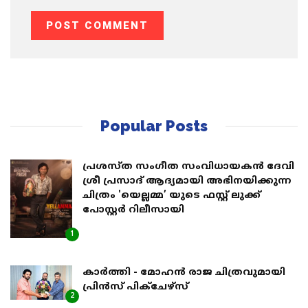
Popular Posts
പ്രശസ്ത സംഗീത സംവിധായകൻ ദേവി
ശ്രീ പ്രസാദ് ആദ്യമായി അഭിനയിക്കുന്ന
ചിത്രം 'യെല്ലമ്മ’ യുടെ ഫസ്റ്റ് ലുക്ക്
പോസ്റ്റർ റിലീസായി
1
കാർത്തി - മോഹൻ രാജ ചിത്രവുമായി
പ്രിൻസ് പിക്ചേഴ്സ്
2