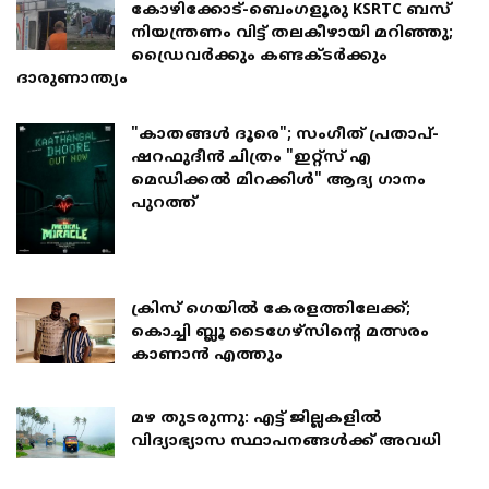
കോഴിക്കോട്-ബെംഗളൂരു KSRTC ബസ്
നിയന്ത്രണം വിട്ട് തലകീഴായി മറിഞ്ഞു;
ഡ്രെെവർക്കും കണ്ടക്ടർക്കും
ദാരുണാന്ത്യം
"കാതങ്ങൾ ദൂരെ"; സംഗീത് പ്രതാപ്-
ഷറഫുദീൻ ചിത്രം "ഇറ്റ്സ് എ
മെഡിക്കൽ മിറക്കിൾ" ആദ്യ ഗാനം
പുറത്ത്
ക്രിസ് ഗെയിൽ കേരളത്തിലേക്ക്;
കൊച്ചി ബ്ലൂ ടൈഗേഴ്സിന്റെ മത്സരം
കാണാൻ എത്തും
മഴ തുടരുന്നു: എട്ട് ജില്ലകളില്‍
വിദ്യാഭ്യാസ സ്ഥാപനങ്ങള്‍ക്ക് അവധി