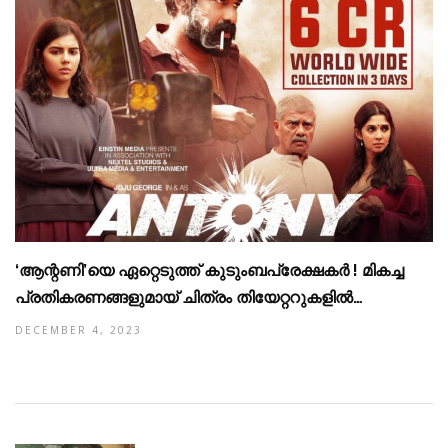
‘ആന്റണി’യെ ഏറ്റെടുത്ത് കുടുംബപ്രേക്ഷകർ ! മികച്ച
പ്രതികരണങ്ങളുമായ് ചിത്രം തിയേറ്ററുകളിൽ…
DECEMBER 4, 2023