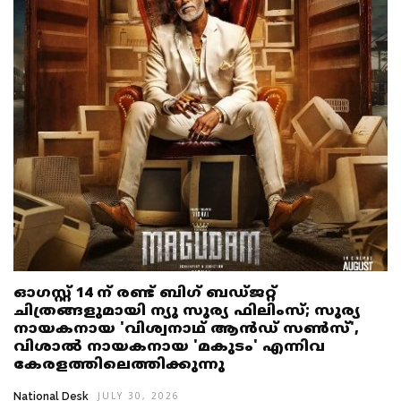
ഓഗസ്റ്റ് 14 ന് രണ്ട് ബിഗ് ബഡ്ജറ്റ്
ചിത്രങ്ങളുമായി ന്യൂ സൂര്യ ഫിലിംസ്; സൂര്യ
നായകനായ 'വിശ്വനാഥ് ആൻഡ് സൺസ്',
വിശാൽ നായകനായ 'മകുടം' എന്നിവ
കേരളത്തിലെത്തിക്കുന്നു
National Desk
JULY 30, 2026