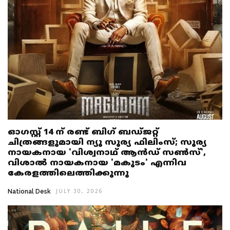
ഓഗസ്റ്റ് 14 ന് രണ്ട് ബിഗ് ബഡ്ജറ്റ്
ചിത്രങ്ങളുമായി ന്യൂ സൂര്യ ഫിലിംസ്; സൂര്യ
നായകനായ 'വിശ്വനാഥ് ആൻഡ് സൺസ്',
വിശാൽ നായകനായ 'മകുടം' എന്നിവ
കേരളത്തിലെത്തിക്കുന്നു
National Desk
JULY 30, 2026