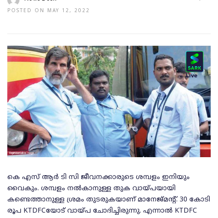
POSTED ON MAY 12, 2022
കെ എസ് ആർ ടി സി ജീവനക്കാരുടെ ശമ്പളം ഇനിയും
വൈകും. ശമ്പളം നല്‍കാനുള്ള തുക വായ്പയായി
കണ്ടെത്താനുള്ള ശ്രമം തുടരുകയാണ് മാനേജ്മന്റ്. 30 കോടി
രൂപ KTDFCയോട് വായ്പ ചോദിച്ചിരുന്നു. എന്നാല്‍ KTDFC