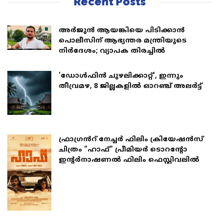
Recent Posts
അര്‍ജുന്‍ ആയങ്കിയെ പിടിക്കാന്‍
പൊലീസിന് ആഭ്യന്തര മന്ത്രിയുടെ
നിര്‍ദേശം; വ്യാപക തിരച്ചിൽ
'ഡോള്‍ഫിന്‍ ചുഴലിക്കാറ്റ്', ഇന്നും
തീവ്രമഴ, 8 ജില്ലകളില്‍ ഓറഞ്ച് അലര്‍ട്ട്
ഫ്രാഗ്രൻറ് നേച്ചർ ഫിലിം ക്രിയേഷൻസ്
ചിത്രം "ഹാഫ്" പ്രീമിയർ ടൊറന്റോ
ഇന്റർനാഷണൽ ഫിലിം ഫെസ്റ്റിവലിൽ