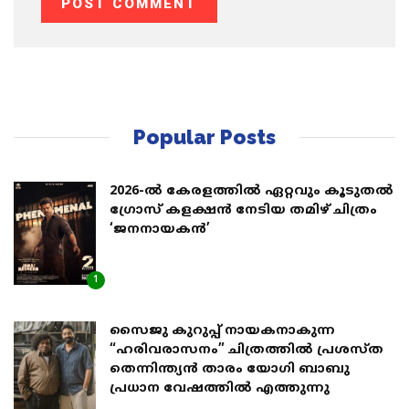
Popular Posts
2026-ൽ കേരളത്തിൽ ഏറ്റവും കൂടുതൽ
ഗ്രോസ് കളക്ഷൻ നേടിയ തമിഴ് ചിത്രം
‘ജനനായകൻ’
1
സൈജു കുറുപ്പ് നായകനാകുന്ന
“ഹരിവരാസനം” ചിത്രത്തിൽ പ്രശസ്ത
തെന്നിന്ത്യൻ താരം യോഗി ബാബു
പ്രധാന വേഷത്തിൽ എത്തുന്നു