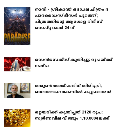
നാനി - ശ്രീകാന്ത് ഒഡേല ചിത്രം ദ
പാരഡൈസ് ടീസർ പുറത്ത് ;
ചിത്രത്തിൻ്റെ ആഗോള റിലീസ്
സെപ്റ്റംബർ 24 ന്
സെന്‍സെക്‌സ് കുതിച്ചു; രൂപയ്ക്ക്
നഷ്ടം
തരുൺ തേജ്പാലിന് തിരിച്ചടി;
ബലാത്സംഗ കേസില്‍ കുറ്റക്കാരന്‍
ഒറ്റയടിക്ക് കുതിച്ചത് 2120 രൂപ;
സ്വര്‍ണവില വീണ്ടും 1,10,000ലേക്ക്