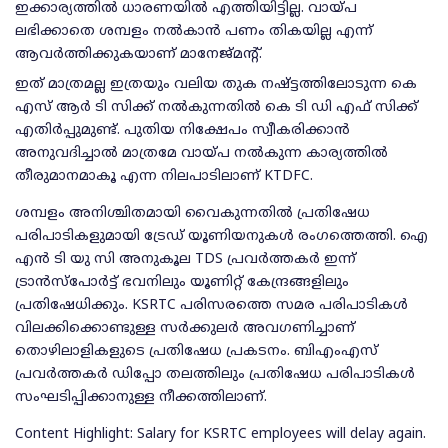
ഇക്കാര്യത്തിൽ ധാരണയിൽ എത്തിയിട്ടില്ല. വായ്പ
ലഭിക്കാതെ ശമ്പളം നല്‍കാന്‍ പണം തികയില്ല എന്ന്
ആവർത്തിക്കുകയാണ് മാനേജ്മന്റ്.
ഇത് മാത്രമല്ല ഇത്രയും വലിയ തുക നഷ്ട്ടത്തിലോടുന്ന കെ
എസ് ആർ ടി സിക്ക് നൽകുന്നതിൽ കെ ടി ഡി എഫ് സിക്ക്
എതിർപ്പുമുണ്ട്. പുതിയ നിക്ഷേപം സ്വീകരിക്കാന്‍
അനുവദിച്ചാല്‍ മാത്രമേ വായ്പ നല്‍കുന്ന കാര്യത്തിൽ
തീരുമാനമാകൂ എന്ന നിലപാടിലാണ് KTDFC.
ശമ്പളം അനിശ്ചിതമായി വൈകുന്നതിൽ പ്രതിഷേധ
പരിപാടികളുമായി ട്രേഡ് യൂണിയനുകൾ രംഗത്തെത്തി. ഐ
എൻ ടി യു സി അനുകൂല TDS പ്രവർത്തകർ ഇന്ന്
ട്രാൻസ്പോർട്ട് ഭവനിലും യൂണിറ്റ് കേന്ദ്രങ്ങളിലും
പ്രതിഷേധിക്കും. KSRTC പരിസരത്തെ സമര പരിപാടികൾ
വിലക്കിക്കൊണ്ടുള്ള സർക്കുലർ അവഗണിച്ചാണ്
തൊഴിലാളികളുടെ പ്രതിഷേധ പ്രകടനം. ബിഎംഎസ്
പ്രവർത്തകർ ഡിപ്പോ തലത്തിലും പ്രതിഷേധ പരിപാടികൾ
സംഘടിപ്പിക്കാനുള്ള നീക്കത്തിലാണ്.
Content Highlight: Salary for KSRTC employees will delay again.