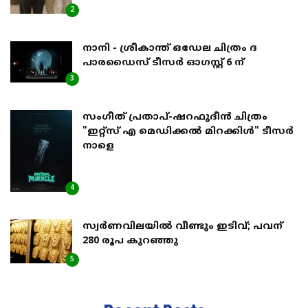
2
നാനി - ശ്രീകാന്ത് ഒഡേല ചിത്രം ദ
പാരഡൈസ് ടീസർ ഓഗസ്റ്റ് 6 ന്
3
സംഗീത് പ്രതാപ്-ഷറഫുദീൻ ചിത്രം
"ഇറ്റ്സ് എ മെഡിക്കൽ മിറക്കിൾ" ടീസർ
നാളെ
4
സ്വര്‍ണവിലയില്‍ വീണ്ടും ഇടിവ്; പവന്
280 രൂപ കുറഞ്ഞു
5