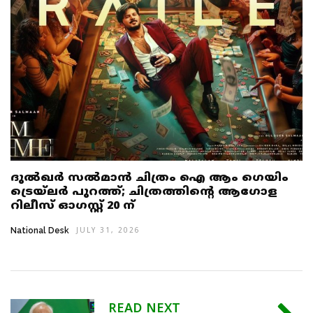
ദുൽഖർ സൽമാൻ ചിത്രം ഐ ആം ഗെയിം
ട്രെയ്‌ലർ പുറത്ത്; ചിത്രത്തിൻ്റെ ആഗോള
റിലീസ് ഓഗസ്റ്റ് 20 ന്
National Desk
JULY 31, 2026
READ NEXT