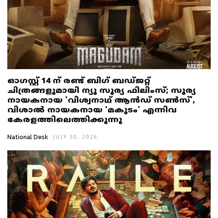
ഓഗസ്റ്റ് 14 ന് രണ്ട് ബിഗ് ബഡ്ജറ്റ്
ചിത്രങ്ങളുമായി ന്യൂ സൂര്യ ഫിലിംസ്; സൂര്യ
നായകനായ 'വിശ്വനാഥ് ആൻഡ് സൺസ്',
വിശാൽ നായകനായ 'മകുടം' എന്നിവ
കേരളത്തിലെത്തിക്കുന്നു
National Desk
JULY 30, 2026