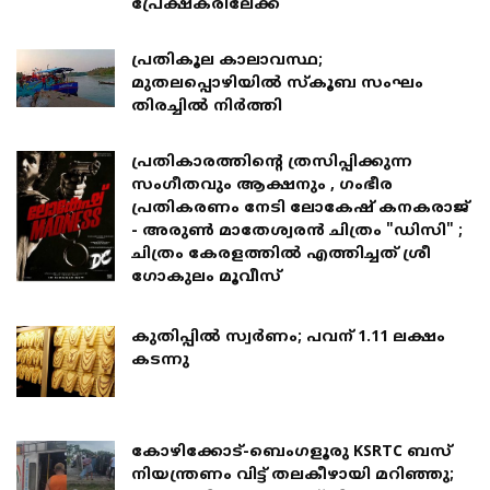
പ്രേക്ഷകരിലേക്ക്
പ്രതികൂല കാലാവസ്ഥ;
മുതലപ്പൊഴിയില്‍ സ്കൂബ സംഘം
തിരച്ചില്‍ നിര്‍ത്തി
പ്രതികാരത്തിന്റെ ത്രസിപ്പിക്കുന്ന
സംഗീതവും ആക്ഷനും , ഗംഭീര
പ്രതികരണം നേടി ലോകേഷ് കനകരാജ്
- അരുൺ മാതേശ്വരൻ ചിത്രം "ഡിസി" ;
ചിത്രം കേരളത്തിൽ എത്തിച്ചത് ശ്രീ
ഗോകുലം മൂവീസ്
കുതിപ്പിൽ സ്വർണം; പവന് 1.11 ലക്ഷം
കടന്നു
കോഴിക്കോട്-ബെംഗളൂരു KSRTC ബസ്
നിയന്ത്രണം വിട്ട് തലകീഴായി മറിഞ്ഞു;