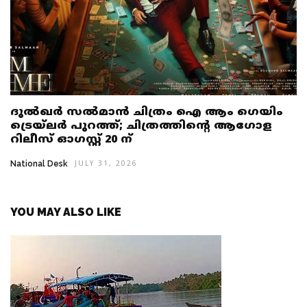
ദുൽഖർ സൽമാൻ ചിത്രം ഐ ആം ഗെയിം
ട്രെയ്‌ലർ പുറത്ത്; ചിത്രത്തിൻ്റെ ആഗോള
റിലീസ് ഓഗസ്റ്റ് 20 ന്
National Desk
JULY 31, 2026
YOU MAY ALSO LIKE