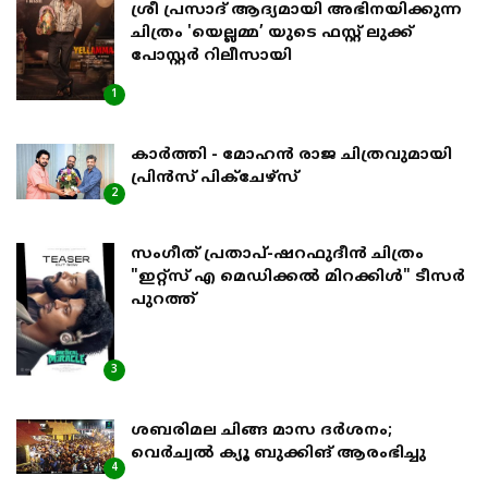
ശ്രീ പ്രസാദ് ആദ്യമായി അഭിനയിക്കുന്ന
ചിത്രം 'യെല്ലമ്മ’ യുടെ ഫസ്റ്റ് ലുക്ക്
പോസ്റ്റർ റിലീസായി
1
കാർത്തി - മോഹൻ രാജ ചിത്രവുമായി
പ്രിൻസ് പിക്ചേഴ്സ്
2
സംഗീത് പ്രതാപ്-ഷറഫുദീൻ ചിത്രം
"ഇറ്റ്സ് എ മെഡിക്കൽ മിറക്കിൾ" ടീസർ
പുറത്ത്
3
ശബരിമല ചിങ്ങ മാസ ദര്‍ശനം;
വെര്‍ച്വല്‍ ക്യൂ ബുക്കിങ് ആരംഭിച്ചു
4