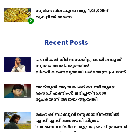
സ്വര്‍ണവില കുറഞ്ഞു; 1,05,000ന്
മുകളില്‍ തന്നെ
5
Recent Posts
പദവികൾ നിർബന്ധമില്ല, രാജിവെച്ചത്
സ്വന്തം താത്പര്യത്തിൽ;
വിശദീകരണവുമായി ധര്‍മ്മേന്ദ്ര പ്രധാൻ
അര്‍ജുന്‍ ആയങ്കിക്ക് വേണ്ടിയുള്ള
ക്രൗഡ് ഫണ്ടിംഗ്; ലഭിച്ചത് 16,000
രൂപയെന്ന് അജയ് ആയങ്കി
മഹേഷ് ബാബുവിന്റെ ജന്മദിനത്തിൽ
എസ് എസ് രാജമൗലി ചിത്രം
‘വാരണാസി’യിലെ രുദ്രയുടെ ചിത്രങ്ങൾ