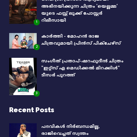
അഭിനയിക്കുന്ന ചിത്രം 'യെല്ലമ്മ’
യുടെ ഫസ്റ്റ് ലുക്ക് പോസ്റ്റർ
റിലീസായി
1
കാർത്തി - മോഹൻ രാജ
ചിത്രവുമായി പ്രിൻസ് പിക്ചേഴ്സ്
2
സംഗീത് പ്രതാപ്-ഷറഫുദീൻ ചിത്രം
"ഇറ്റ്സ് എ മെഡിക്കൽ മിറക്കിൾ"
ടീസർ പുറത്ത്
3
Recent Posts
പദവികൾ നിർബന്ധമില്ല,
രാജിവെച്ചത് സ്വന്തം