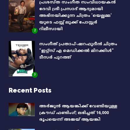
പ്രശസ്ത സംഗീത സംവിധായകൻ
ദേവി ശ്രീ പ്രസാദ് ആദ്യമായി
അഭിനയിക്കുന്ന ചിത്രം 'യെല്ലമ്മ’
യുടെ ഫസ്റ്റ് ലുക്ക് പോസ്റ്റർ
റിലീസായി
2
സംഗീത് പ്രതാപ്-ഷറഫുദീൻ ചിത്രം
"ഇറ്റ്സ് എ മെഡിക്കൽ മിറക്കിൾ"
ടീസർ പുറത്ത്
3
Recent Posts
അര്‍ജുന്‍ ആയങ്കിക്ക് വേണ്ടിയുള്ള
ക്രൗഡ് ഫണ്ടിംഗ്; ലഭിച്ചത് 16,000
രൂപയെന്ന് അജയ് ആയങ്കി