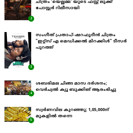
ചിത്രം 'യെല്ലമ്മ’ യുടെ ഫസ്റ്റ് ലുക്ക്
പോസ്റ്റർ റിലീസായി
2
സംഗീത് പ്രതാപ്-ഷറഫുദീൻ ചിത്രം
"ഇറ്റ്സ് എ മെഡിക്കൽ മിറക്കിൾ" ടീസർ
പുറത്ത്
3
ശബരിമല ചിങ്ങ മാസ ദര്‍ശനം;
വെര്‍ച്വല്‍ ക്യൂ ബുക്കിങ് ആരംഭിച്ചു
4
സ്വര്‍ണവില കുറഞ്ഞു; 1,05,000ന്
മുകളില്‍ തന്നെ
5