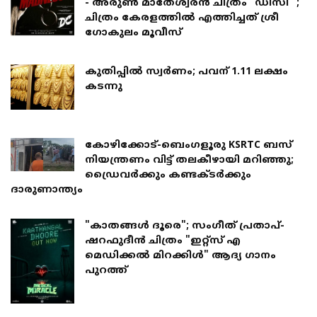
- അരുൺ മാതേശ്വരൻ ചിത്രം "ഡിസി" ;
ചിത്രം കേരളത്തിൽ എത്തിച്ചത് ശ്രീ
ഗോകുലം മൂവീസ്
കുതിപ്പിൽ സ്വർണം; പവന് 1.11 ലക്ഷം
കടന്നു
കോഴിക്കോട്-ബെംഗളൂരു KSRTC ബസ്
നിയന്ത്രണം വിട്ട് തലകീഴായി മറിഞ്ഞു;
ഡ്രെെവർക്കും കണ്ടക്ടർക്കും
ദാരുണാന്ത്യം
"കാതങ്ങൾ ദൂരെ"; സംഗീത് പ്രതാപ്-
ഷറഫുദീൻ ചിത്രം "ഇറ്റ്സ് എ
മെഡിക്കൽ മിറക്കിൾ" ആദ്യ ഗാനം
പുറത്ത്