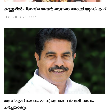
കണ്ണൂരില്‍ പി ഇന്ദിര മേയര്‍; ആഘോഷമാക്കി യുഡിഎഫ്
DECEMBER 26, 2025
യുഡിഎഫ് യോഗം 22 ന്; മുന്നണി വിപുലീകരണം
ചര്‍ച്ചയാകും