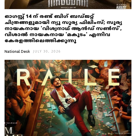
ഓഗസ്റ്റ് 14 ന് രണ്ട് ബിഗ് ബഡ്ജറ്റ്
ചിത്രങ്ങളുമായി ന്യൂ സൂര്യ ഫിലിംസ്; സൂര്യ
നായകനായ 'വിശ്വനാഥ് ആൻഡ് സൺസ്',
വിശാൽ നായകനായ 'മകുടം' എന്നിവ
കേരളത്തിലെത്തിക്കുന്നു
National Desk
JULY 30, 2026