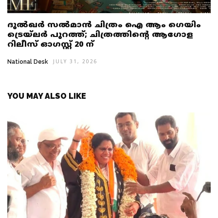
ദുൽഖർ സൽമാൻ ചിത്രം ഐ ആം ഗെയിം
ട്രെയ്‌ലർ പുറത്ത്; ചിത്രത്തിൻ്റെ ആഗോള
റിലീസ് ഓഗസ്റ്റ് 20 ന്
National Desk
JULY 31, 2026
YOU MAY ALSO LIKE