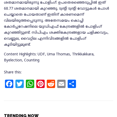
ശതമാനമായിരുന്നു പോളിംഗ്. ഉപതെരഞ്ഞെടുപ്പില്‍ ഇത്
68.77 ശതമാനമായി കുറഞ്ഞു. ട്വന്റി ട്വന്റി വോട്ടുകള്‍ പോള്‍
ചെയ്യാതെ പോയതാണ് ഇതിന് കാരണമെന്ന്
വിലയിരുത്തപ്പെടുന്നു. അതേസമയം കൊച്ചി
കോര്‍പ്പറേഷനിലെ യുഡിഎഫ് കേന്ദ്രങ്ങളില്‍ പോളിംഗ്
കുറഞ്ഞിട്ടുണ്ട്. സിപിഎം ശക്തികേന്ദ്രങ്ങളായ ചളിക്കവട്ടം,
വെണ്ണല, വൈറ്റില എന്നിവിടങ്ങളില്‍ പോളിംഗ്
കൂടിയിട്ടുമുണ്ട്.
Content Highlights: UDF, Uma Thomas, Thrikkakkara,
Byelection, Counting
Share this:
F
T
W
Pi
R
E
S
a
w
h
n
e
m
h
c
itt
at
te
d
ai
ar
e
e
s
re
di
l
e
TRENDING NOW