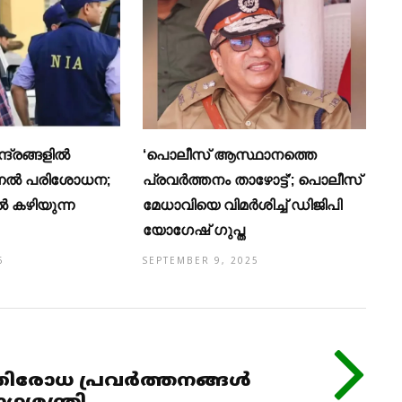
ദ്രങ്ങളിൽ
‘പൊലീസ് ആസ്ഥാനത്തെ
നൽ പരിശോധന;
പ്രവര്‍ത്തനം താഴോട്ട്’; പൊലീസ്
ൽ കഴിയുന്ന
മേധാവിയെ വിമര്‍ശിച്ച് ഡിജിപി
യോഗേഷ് ഗുപ്ത
6
SEPTEMBER 9, 2025
രോധ പ്രവര്‍ത്തനങ്ങള്‍