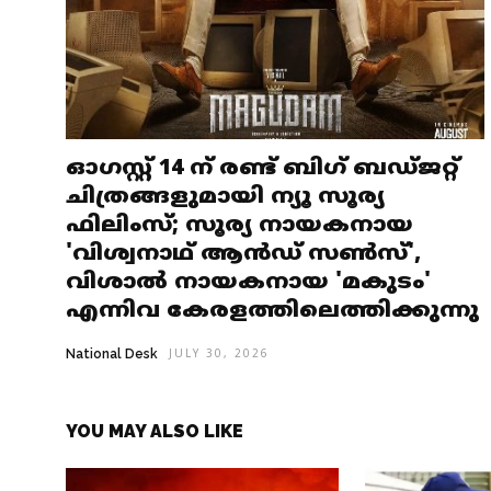
ഓഗസ്റ്റ് 14 ന് രണ്ട് ബിഗ് ബഡ്ജറ്റ്
ചിത്രങ്ങളുമായി ന്യൂ സൂര്യ
ഫിലിംസ്; സൂര്യ നായകനായ
'വിശ്വനാഥ് ആൻഡ് സൺസ്',
വിശാൽ നായകനായ 'മകുടം'
എന്നിവ കേരളത്തിലെത്തിക്കുന്നു
National Desk
JULY 30, 2026
YOU MAY ALSO LIKE