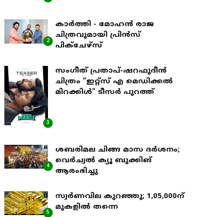
കാർത്തി - മോഹൻ രാജ
ചിത്രവുമായി പ്രിൻസ്
2
പിക്ചേഴ്സ്
സംഗീത് പ്രതാപ്-ഷറഫുദീൻ
ചിത്രം "ഇറ്റ്സ് എ മെഡിക്കൽ
മിറക്കിൾ" ടീസർ പുറത്ത്
3
ശബരിമല ചിങ്ങ മാസ ദര്‍ശനം;
വെര്‍ച്വല്‍ ക്യൂ ബുക്കിങ്
4
ആരംഭിച്ചു
സ്വര്‍ണവില കുറഞ്ഞു; 1,05,000ന്
മുകളില്‍ തന്നെ
5