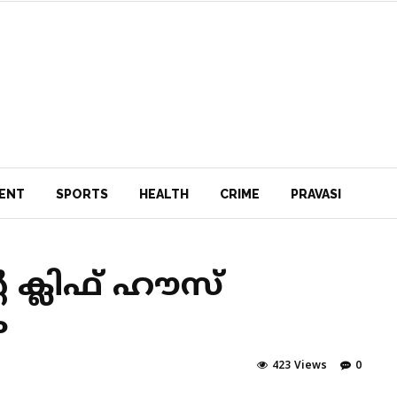
ENT
SPORTS
HEALTH
CRIME
PRAVASI
റെ ക്ലിഫ് ഹൗസ്
ം
423 Views
0