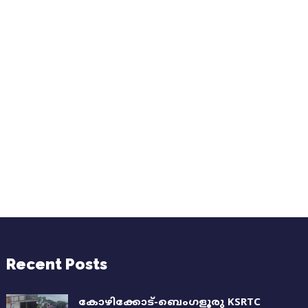
Recent Posts
കോഴിക്കോട്-ബെംഗളൂരു KSRTC