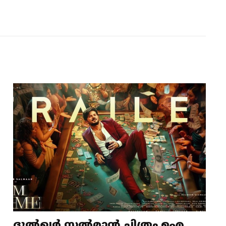
ദുൽഖർ സൽമാൻ ചിത്രം ഐ