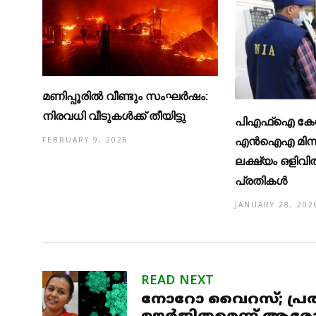
മണിപ്പൂരിൽ വീണ്ടും സംഘർഷം:
നിരവധി വീടുകൾക്ക് തീയിട്ടു
പിഎഫ്ഐ കേന്
എൻഐഎ മിന്
FEBRUARY 9, 2026
ലക്ഷ്യം ഒളിവി
പ്രതികൾ
JANUARY 28, 202
READ NEXT
നോറോ വൈറസ്; പ്രതി