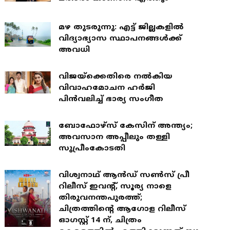
മഴ തുടരുന്നു: എട്ട് ജില്ലകളില്‍
വിദ്യാഭ്യാസ സ്ഥാപനങ്ങള്‍ക്ക്
അവധി
വിജയ്ക്കെതിരെ നൽകിയ
വിവാഹമോചന ഹർജി
പിൻവലിച്ച് ഭാര്യ സം​ഗീത
ബോഫോഴ്സ് കേസിന് അന്ത്യം;
അവസാന അപ്പീലും തള്ളി
സുപ്രീംകോടതി
വിശ്വനാഥ് ആൻഡ് സൺസ് പ്രീ
റിലീസ് ഇവൻ്റ്, സൂര്യ നാളെ
തിരുവനന്തപുരത്ത്;
ചിത്രത്തിൻ്റെ ആഗോള റിലീസ്
ഓഗസ്റ്റ് 14 ന്, ചിത്രം