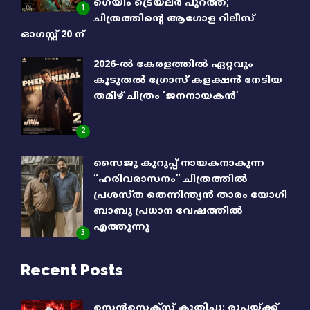
ഗെയിം ട്രെയ്‌ലർ പുറത്ത്;
1
ചിത്രത്തിൻ്റെ ആഗോള റിലീസ്
ഓഗസ്റ്റ് 20 ന്
2026-ൽ കേരളത്തിൽ ഏറ്റവും
കൂടുതൽ ഗ്രോസ് കളക്ഷൻ നേടിയ
തമിഴ് ചിത്രം ‘ജനനായകൻ’
2
സൈജു കുറുപ്പ് നായകനാകുന്ന
“ഹരിവരാസനം” ചിത്രത്തിൽ
പ്രശസ്ത തെന്നിന്ത്യൻ താരം യോഗി
ബാബു പ്രധാന വേഷത്തിൽ
എത്തുന്നു
3
Recent Posts
സെന്‍സെക്‌സ് കുതിച്ചു; രൂപയ്ക്ക്