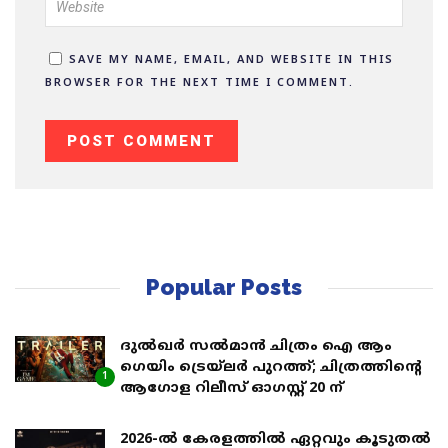
SAVE MY NAME, EMAIL, AND WEBSITE IN THIS
BROWSER FOR THE NEXT TIME I COMMENT.
Popular Posts
ദുൽഖർ സൽമാൻ ചിത്രം ഐ ആം
ഗെയിം ട്രെയ്‌ലർ പുറത്ത്; ചിത്രത്തിൻ്റെ
1
ആഗോള റിലീസ് ഓഗസ്റ്റ് 20 ന്
2026-ൽ കേരളത്തിൽ ഏറ്റവും കൂടുതൽ