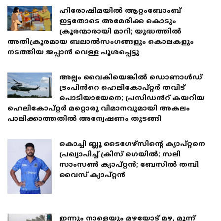
ഹിരോഷിമയിൽ ആറ്റംബോംബ്
ഇട്ടതോടെ അമേരിക്ക കൊടും
ക്രൂരന്മാരായി മാറി; യുദ്ധത്തിൽ
അതിക്രൂരമായ ബലാൽസംഗങ്ങളും കൊലകളും
നടത്തിയ ജപ്പാൻ വെള്ള പൂശപ്പെട്ടു
അല്പം വൈകിയെങ്കിൽ ഡൊണാൾഡ്
ട്രംപിൻറെ ഹെലികോപ്റ്റർ തവിട്
പൊടിയായേനെ; പ്രസിഡൻറ് കയറിയ
ഹെലികോപ്റ്റർ മറ്റൊരു വിമാനവുമായി അകലം
പാലിക്കാത്തതിൽ അന്വേഷണം തുടങ്ങി
കൊച്ചി ബ്ലൂ ടൈഗേഴ്സിൻ്റെ ക്യാപ്റ്റനെ
പ്രഖ്യാപിച്ച് ക്രിസ് ഗെയിൽ; സലി
സാംസൺ ക്യാപ്റ്റൻ; ബേസിൽ തമ്പി
വൈസ് ക്യാപ്റ്റൻ
ഇന്നും നാളെയും മഴയോട് മഴ, മൂന്ന്