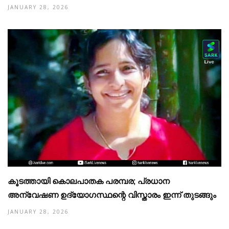
JANUARY 28, 2026
കൂടത്തായി കൊലപാതക പരമ്പര; പ്രധാന
അന്വേഷണ ഉദ്യോഗസ്ഥന്റെ വിസ്താരം ഇന്ന് തുടങ്ങും
JANUARY 28, 2026