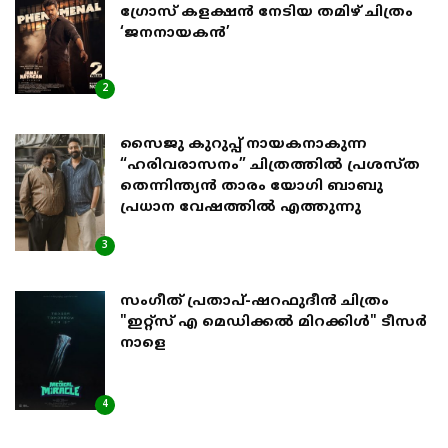
ഗ്രോസ് കളക്ഷൻ നേടിയ തമിഴ് ചിത്രം
‘ജനനായകൻ’
2
സൈജു കുറുപ്പ് നായകനാകുന്ന
“ഹരിവരാസനം” ചിത്രത്തിൽ പ്രശസ്ത
തെന്നിന്ത്യൻ താരം യോഗി ബാബു
പ്രധാന വേഷത്തിൽ എത്തുന്നു
3
സംഗീത് പ്രതാപ്-ഷറഫുദീൻ ചിത്രം
"ഇറ്റ്സ് എ മെഡിക്കൽ മിറക്കിൾ" ടീസർ
നാളെ
4