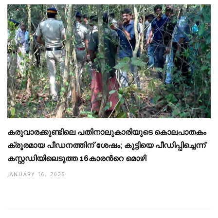
കരുവാരക്കുണ്ടിലെ പതിനാലുകാരിയുടെ കൊലപാതകം
ക്രൂരമായ പീഡനത്തിന് ശേഷം; കുട്ടിയെ പീഡിപ്പിച്ചെന്ന്
കസ്റ്റഡിയിലെടുത്ത 16കാരൻറെ മൊഴി
JANUARY 16, 2026