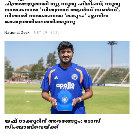
ചിത്രങ്ങളുമായി ന്യൂ സൂര്യ ഫിലിംസ്; സൂര്യ
നായകനായ 'വിശ്വനാഥ് ആൻഡ് സൺസ്',
വിശാൽ നായകനായ 'മകുടം' എന്നിവ
കേരളത്തിലെത്തിക്കുന്നു
National Desk
JULY 30, 2026
യഷ് ഠാക്കൂറിന് അരങ്ങേറ്റം; ടോസ്
സിംബാബ്‌വെയ്ക്ക്