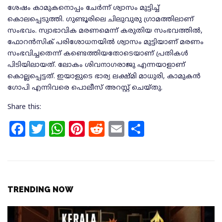
ശേഷം കാമുകനൊപ്പം ചേര്‍ന്ന് ശ്വാസം മുട്ടിച്ച്
കൊലപ്പെടുത്തി. ഗുണ്ടൂരിലെ ചിലുവുരു ഗ്രാമത്തിലാണ്
സംഭവം. സ്വാഭാവിക മരണമെന്ന് കരുതിയ സംഭവത്തില്‍,
ഫോറന്‍സിക് പരിശോധനയില്‍ ശ്വാസം മുട്ടിയാണ് മരണം
സംഭവിച്ചതെന്ന് കണ്ടെത്തിയതോടെയാണ് പ്രതികള്‍
പിടിയിലായത്. ലോകം ശിവനാഗരാജു എന്നയാളാണ്
കൊല്ലപ്പെട്ടത്. ഇയാളുടെ ഭാര്യ ലക്ഷ്മി മാധുരി, കാമുകന്‍
ഗോപി എന്നിവരെ പൊലീസ് അറസ്റ്റ് ചെയ്തു.
Share this:
F
T
W
Pi
R
E
S
a
w
h
n
e
m
h
c
itt
at
te
d
ai
ar
e
e
s
re
di
l
e
b
r
A
st
t
TRENDING NOW
o
p